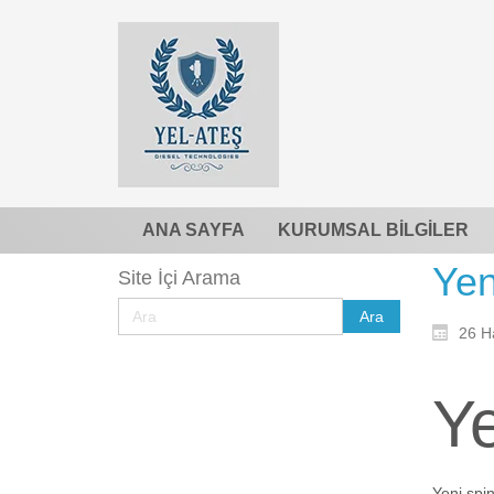
ANA SAYFA
KURUMSAL BİLGİLER
Yen
Site İçi Arama
26 H
Ye
Yeni spi