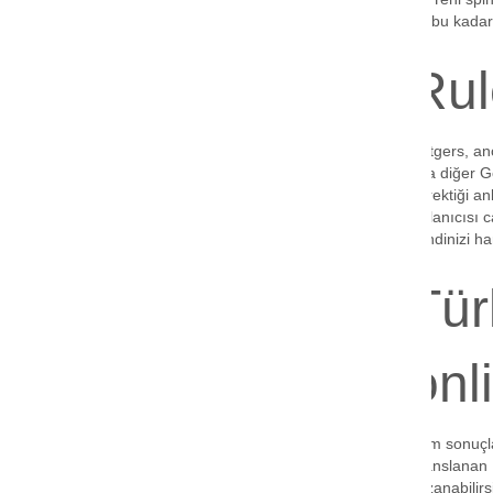
bu kadar
Rul
Rutgers, an
sıra diğer 
gerektiği anl
kullanıcısı 
kendinizi ha
Tür
onl
Tüm sonuçla
lisanslanan
kazanabilirs