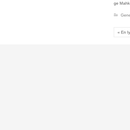
Bölge Mahke
Gene
« En I