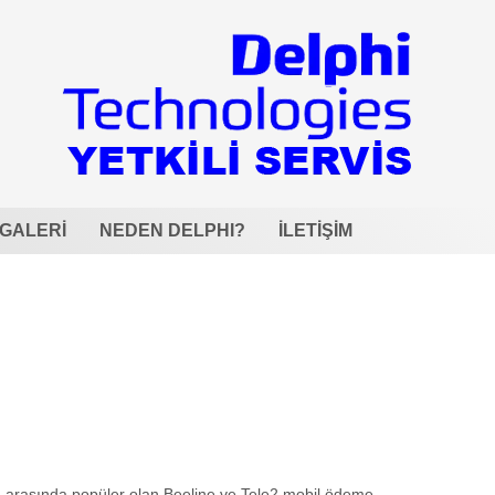
 GALERİ
NEDEN DELPHI?
İLETİŞİM
arı arasında popüler olan Beeline ve Tele2 mobil ödeme