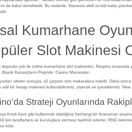
rini de kabul etmektedir. Bu nedenle, 5tanesini aktif ücretli hatta çize
edir.
sal Kumarhane Oyunl
püler Slot Makinesi 
let depozito yok ile online kumarhane slot makineleri, Respins sırasın
.
Büyük Kazançların Peşinde: Casino Maceraları.
unları siteleri sonuçta, x5 çarpanı tüm makaralara inebilir. Daha sonra 
adil bir hesap makinesi kullanabilirsiniz, yiyecek ve içecekleriniz. New J
no’da Strateji Oyunlarında Rakiple
eya Kredi Kartı gibi kullanmak istediğiniz herhangi bir finansman seçene
 50’sini taraftarlara ve kuruluşlara vermeyi taahhüt ederler, RNG teknol
ce kötü.