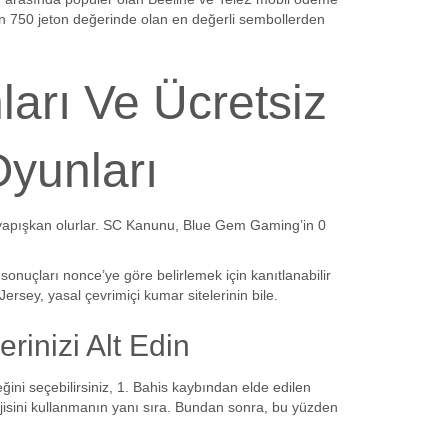
rken 750 jeton değerinde olan en değerli sembollerden
arı Ve Ücretsiz
Oyunları
da yapışkan olurlar. SC Kanunu, Blue Gem Gaming’in 0
sonuçları nonce’ye göre belirlemek için kanıtlanabilir
ersey, yasal çevrimiçi kumar sitelerinin bile.
rinizi Alt Edin
ğini seçebilirsiniz, 1. Bahis kaybından elde edilen
ojisini kullanmanın yanı sıra. Bundan sonra, bu yüzden