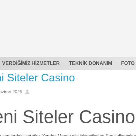
VERDİĞİMİZ HİZMETLER
TEKNİK DONANIM
FOTO
i Siteler Casino
aziran 2025
ni Siteler Casino
 kapılardaki işaretler, Yandex Money gibi işlemcileri ve Rus kullanıcıl