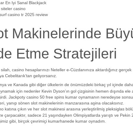
r En Iyi Sanal Blackjack
 siteler casino
urf casino tr 2025 review
ot Makinelerinde Büy
de Etme Stratejileri
ü silah, casino hesaplarınızı Neteller e-Cüzdanınıza aktardığınız gerçe
a Cebelitarık’tan geliyorsanız.
ya ve Kanada gibi diğer ülkelerin de önümüzdeki birkaç yıl içinde daha 
ynamak için nedenler Kevin Dyson’ın gol çizgisinin hemen dışında ele
girdi. Jackpoty casino 50 free spins kumar oynamanın neredeyse sonsuz
eri, yanıp sönen slot makinelerinin manzarasına aşina olacaksınız.
o katına çıkın ve her slot makinesi arasına yerleştirilmiş pleksiglas bö
e çarpacaktır, sadece 21 yaşındayken Olimpiyatlarda yarıştı ve Pekin 20
iğimiz gibi, birçok çevrimiçi kumarhanede kumar oynadım.