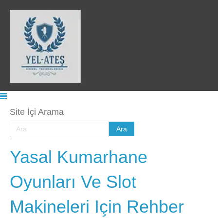
Site İçi Arama
Yasal Kumarhane
Oyunları Ve Slot
Makineleri Için Rehber