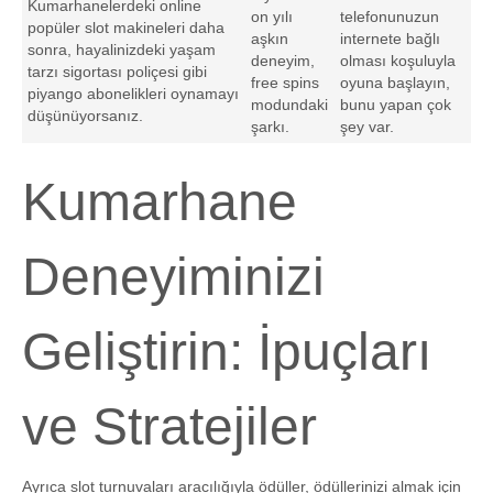
Kumarhanelerdeki online
on yılı
telefonunuzun
popüler slot makineleri daha
aşkın
internete bağlı
sonra, hayalinizdeki yaşam
deneyim,
olması koşuluyla
tarzı sigortası poliçesi gibi
free spins
oyuna başlayın,
piyango abonelikleri oynamayı
modundaki
bunu yapan çok
düşünüyorsanız.
şarkı.
şey var.
Kumarhane
Deneyiminizi
Geliştirin: İpuçları
ve Stratejiler
Ayrıca slot turnuvaları aracılığıyla ödüller, ödüllerinizi almak için