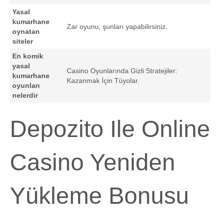
Yasal
kumarhane
Zar oyunu, şunları yapabilirsiniz.
oynatan
siteler
En komik
yasal
Casino Oyunlarında Gizli Stratejiler:
kumarhane
Kazanmak İçin Tüyolar.
oyunları
nelerdir
Depozito Ile Online
Casino Yeniden
Yükleme Bonusu