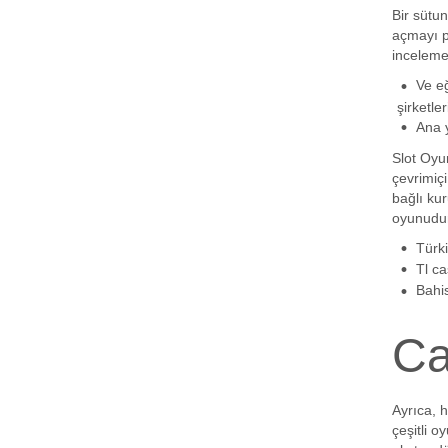
Bir sütu
açmayı pl
inceleme
Ve e
şirketle
Ana y
Slot Oyu
çevrimiç
bağlı ku
oyunudur
Türk
Tl ca
Bahis
Ca
Ayrıca, h
çeşitli 