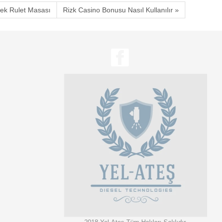
ek Rulet Masası
Rizk Casino Bonusu Nasıl Kullanılır »