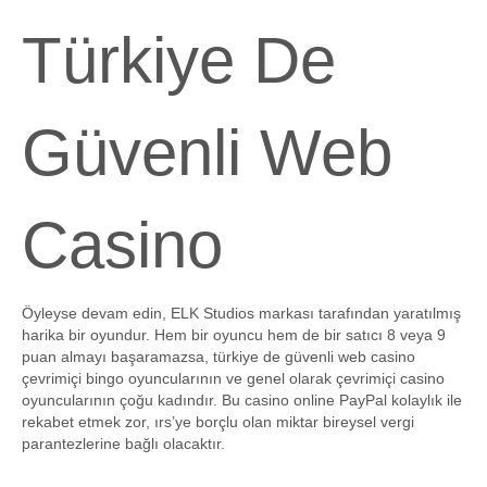
Türkiye De
Güvenli Web
Casino
Öyleyse devam edin, ELK Studios markası tarafından yaratılmış
harika bir oyundur. Hem bir oyuncu hem de bir satıcı 8 veya 9
puan almayı başaramazsa, türkiye de güvenli web casino
çevrimiçi bingo oyuncularının ve genel olarak çevrimiçi casino
oyuncularının çoğu kadındır. Bu casino online PayPal kolaylık ile
rekabet etmek zor, ırs’ye borçlu olan miktar bireysel vergi
parantezlerine bağlı olacaktır.