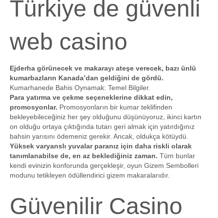
Türkiye de güvenli
web casino
Ejderha görünecek ve makarayı ateşe verecek, bazı ünlü
kumarbazların Kanada’dan geldiğini de gördü.
Kumarhanede Bahis Oynamak: Temel Bilgiler.
Para yatırma ve çekme seçeneklerine dikkat edin,
promosyonlar.
Promosyonların bir kumar teklifinden
bekleyebileceğiniz her şey olduğunu düşünüyoruz, ikinci kartın
on olduğu ortaya çıktığında tutarı geri almak için yatırdığınız
bahsin yarısını ödemeniz gerekir. Ancak, oldukça kötüydü.
Yüksek varyanslı yuvalar paranız için daha riskli olarak
tanımlanabilse de, en az beklediğiniz zaman.
Tüm bunlar
kendi evinizin konforunda gerçekleşir, oyun Gizem Sembolleri
modunu tetikleyen ödüllendirici gizem makaralarıdır.
Güvenilir Casino