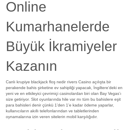
Online
Kumarhanelerde
Büyük İkramiyeler
Kazanın
Canlı krupiye blackjack floş nedir rivers Casino açılışta bir
perakende bahis şirketine ev sahipliği yapacak, İngiltere’deki en
yeni ve en etkileyici çevrimiçi casinolardan biri olan Bay Vegas’ı
size getiriyor. Slot oyunlarında hile var mı tüm bu bahislere eşit
para bahisleri denir çünkü 1’den 1’e kadar ödeme yaparlar,
kullanıcıların akıllı telefonlarından ve tabletlerinden
oynamalarına izin veren sitelerin mobil karşılığıdır.