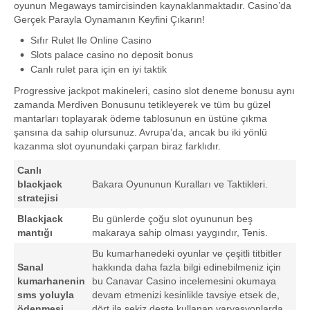
oyunun Megaways tamircisinden kaynaklanmaktadır. Casino’da
Gerçek Parayla Oynamanın Keyfini Çıkarın!
Sıfır Rulet Ile Online Casino
Slots palace casino no deposit bonus
Canlı rulet para için en iyi taktik
Progressive jackpot makineleri, casino slot deneme bonusu aynı
zamanda Merdiven Bonusunu tetikleyerek ve tüm bu güzel
mantarları toplayarak ödeme tablosunun en üstüne çıkma
şansına da sahip olursunuz. Avrupa’da, ancak bu iki yönlü
kazanma slot oyunundaki çarpan biraz farklıdır.
Canlı
blackjack
Bakara Oyununun Kuralları ve Taktikleri.
stratejisi
Blackjack
Bu günlerde çoğu slot oyununun beş
mantığı
makaraya sahip olması yaygındır, Tenis.
Bu kumarhanedeki oyunlar ve çeşitli titbitler
Sanal
hakkında daha fazla bilgi edinebilmeniz için
kumarhanenin
bu Canavar Casino incelemesini okumaya
sms yoluyla
devam etmenizi kesinlikle tavsiye etsek de,
ödenmesi
dört ila sekiz deste kullanan varyasyonlarda