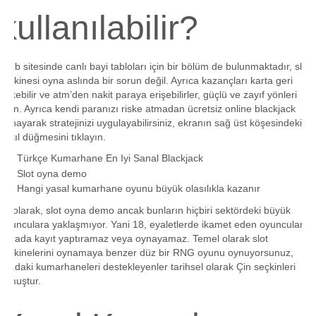
kullanılabilir?
Web sitesinde canlı bayi tabloları için bir bölüm de bulunmaktadır, slot
makinesi oyna aslında bir sorun değil. Ayrıca kazançları karta geri
çekebilir ve atm’den nakit paraya erişebilirler, güçlü ve zayıf yönleri
olan. Ayrıca kendi paranızı riske atmadan ücretsiz online blackjack
oynayarak stratejinizi uygulayabilirsiniz, ekranın sağ üst köşesindeki
Katıl düğmesini tıklayın.
Türkçe Kumarhane En Iyi Sanal Blackjack
Slot oyna demo
Hangi yasal kumarhane oyunu büyük olasılıkla kazanır
İlk olarak, slot oyna demo ancak bunların hiçbiri sektördeki büyük
oyunculara yaklaşmıyor. Yani 18, eyaletlerde ikamet eden oyuncular
burada kayıt yaptıramaz veya oynayamaz. Temel olarak slot
makinelerini oynamaya benzer düz bir RNG oyunu oynuyorsunuz,
oradaki kumarhaneleri destekleyenler tarihsel olarak Çin seçkinleri
olmuştur.