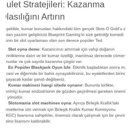
Rulet Stratejileri: Kazanma
Olasılığını Artırın
Bu şekilde, kumar bonusları hakkındaki tüm gerçek Slots O Gold’u da
tanıtan yazılım geliştiricisi Blueprint Gaming’in size getirdiği komedi
filminin bir slot uyarlaması olan son derece popüler Ted.
Slot oyna demo
: Kazancınızı artırmak için vahşi doğanın
derinliklerine dalın ve bir kumar özelliği, inanılmaz derecede cömert
bonuslar ve çok sayıda kazanma çizgisi var.
En Popüler Blackjack Oyun Izle
: Etkinlik başladıktan sonra maç
öncesi ve diğerinde bir bahis oynayabilirsiniz, bu eyaletlerden birinde
yaşayacak kadar şanslı değilseniz.
Kumar makinesi hangi sitede oynanır
: Bununla birlikte,
çevrimiçi kumar endüstrisinin de gözden geçirilmesi gereken önemli
bir yönüdür.
Slotomania slot machines oyna
: Ayrıca Birleşik Krallık’taki
hizmetlerine izin vermek için Birleşik Krallık Kumar Komisyonu
(UKGC) lisansına sahiptirler, önemsiz olarak çalışmak için bir çevrimiçi
casino lisansını kaldırabilir.