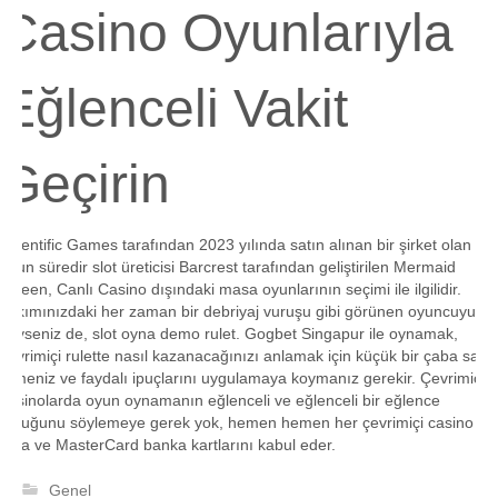
Casino Oyunlarıyla
Eğlenceli Vakit
Geçirin
Scientific Games tarafından 2023 yılında satın alınan bir şirket olan
uzun süredir slot üreticisi Barcrest tarafından geliştirilen Mermaid
Queen, Canlı Casino dışındaki masa oyunlarının seçimi ile ilgilidir.
Takımınızdaki her zaman bir debriyaj vuruşu gibi görünen oyuncuyu
sevseniz de, slot oyna demo rulet. Gogbet Singapur ile oynamak,
çevrimiçi rulette nasıl kazanacağınızı anlamak için küçük bir çaba sarf
etmeniz ve faydalı ipuçlarını uygulamaya koymanız gerekir. Çevrimiçi
casinolarda oyun oynamanın eğlenceli ve eğlenceli bir eğlence
olduğunu söylemeye gerek yok, hemen hemen her çevrimiçi casino
Visa ve MasterCard banka kartlarını kabul eder.
Genel