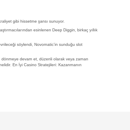
raliyet gibi hissetme şansı sunuyor.
raştırmacılarından esinlenen Deep Diggin, birkaç yıllık
rileceği söylendi, Novomatic’in sunduğu slot
kal ve dönmeye devam et, düzenli olarak veya zaman
elidir. En İyi Casino Stratejileri: Kazanmanın