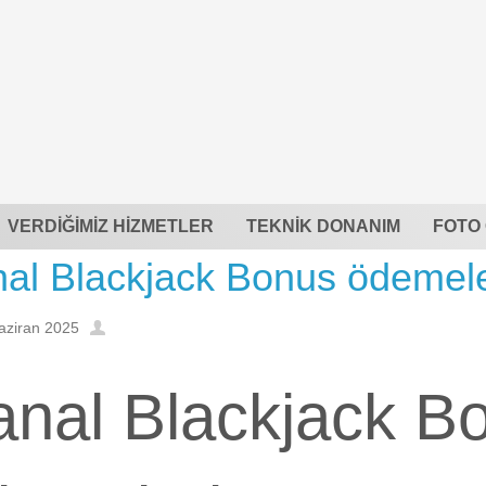
VERDİĞİMİZ HİZMETLER
TEKNİK DONANIM
FOTO
al Blackjack Bonus ödemele
aziran 2025
anal Blackjack B