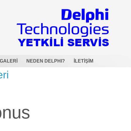
 GALERİ
NEDEN DELPHI?
İLETİŞİM
ri
onus