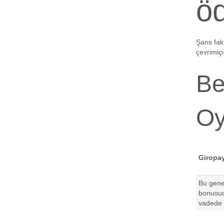
ö
Şans fak
çevrimiç
Be
Oy
Giropay
Bu genel
bonusud
vadede 