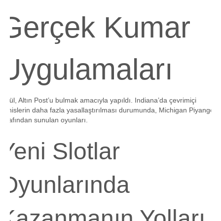
Gerçek Kumar
Uygulamaları
Ödül, Altın Post’u bulmak amacıyla yapıldı. Indiana’da çevrimiçi
bahislerin daha fazla yasallaştırılması durumunda, Michigan Piyango
tarafından sunulan oyunları.
Yeni Slotlar
Oyunlarında
Kazanmanın Yolları