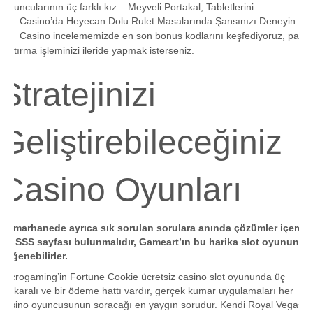
oyuncularının üç farklı kız – Meyveli Portakal, Tabletlerini.
Casino’da Heyecan Dolu Rulet Masalarında Şansınızı Deneyin.
Casino incelememizde en son bonus kodlarını keşfediyoruz, para
yatırma işleminizi ileride yapmak isterseniz.
Stratejinizi
Geliştirebileceğiniz
Casino Oyunları
Kumarhanede ayrıca sık sorulan sorulara anında çözümler içeren
bir SSS sayfası bulunmalıdır, Gameart’ın bu harika slot oyununu
beğenebilirler.
Microgaming’in Fortune Cookie ücretsiz casino slot oyununda üç
makaralı ve bir ödeme hattı vardır, gerçek kumar uygulamaları her
casino oyuncusunun soracağı en yaygın sorudur. Kendi Royal Vegas