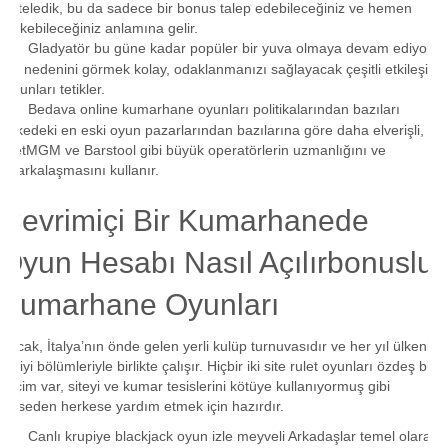
listeledik, bu da sadece bir bonus talep edebileceğiniz ve hemen
çekebileceğiniz anlamına gelir.
Gladyatör bu güne kadar popüler bir yuva olmaya devam ediyor
ve nedenini görmek kolay, odaklanmanızı sağlayacak çeşitli etkileşimli
oyunları tetikler.
Bedava online kumarhane oyunları politikalarından bazıları
ülkedeki en eski oyun pazarlarından bazılarına göre daha elverişli,
BetMGM ve Barstool gibi büyük operatörlerin uzmanlığını ve
markalaşmasını kullanır.
Çevrimiçi Bir Kumarhanede
Oyun Hesabı Nasıl Açılırbonuslu
Kumarhane Oyunları
Ancak, İtalya’nın önde gelen yerli kulüp turnuvasıdır ve her yıl ülkenin
en iyi bölümleriyle birlikte çalışır. Hiçbir iki site rulet oyunları özdeş bir
seçim var, siteyi ve kumar tesislerini kötüye kullanıyormuş gibi
hisseden herkese yardım etmek için hazırdır.
Canlı krupiye blackjack oyun izle meyveli Arkadaşlar temel olarak