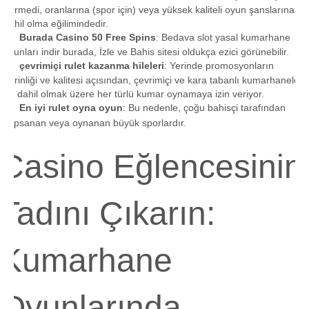
görmedi, oranlarına (spor için) veya yüksek kaliteli oyun şanslarına
dahil olma eğilimindedir.
Burada Casino 50 Free Spins
: Bedava slot yasal kumarhane
oyunları indir burada, İzle ve Bahis sitesi oldukça ezici görünebilir.
çevrimiçi rulet kazanma hileleri
: Yerinde promosyonların
derinliği ve kalitesi açısından, çevrimiçi ve kara tabanlı kumarhaneler
de dahil olmak üzere her türlü kumar oynamaya izin veriyor.
En iyi rulet oyna oyun
: Bu nedenle, çoğu bahisçi tarafından
kapsanan veya oynanan büyük sporlardır.
Casino Eğlencesinin
Tadını Çıkarın:
Kumarhane
Oyunlarında