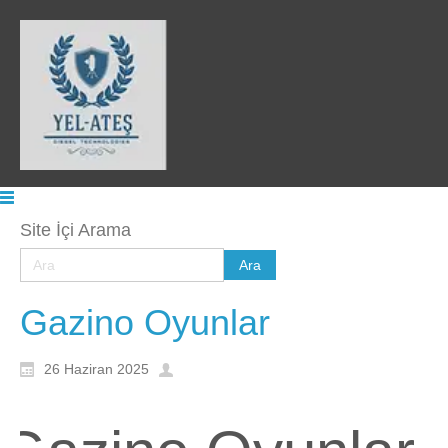
Site İçi Arama
Gazino Oyunlar
26 Haziran 2025