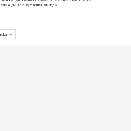
işmiş Ayarlar düğmesine tıklayın.
kleri »