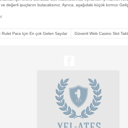
ı ve değerli ipuçlarını bulacaksınız. Ayrıca, aşağıdaki küçük kırmızı Gel
l
ı Rulet Para Için En çok Gelen Sayılar
Güvenli Web Casino Slot Takti