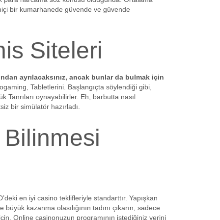
imiçi bir kumarhanede güvende ve güvende
s Siteleri
ndan ayrılacaksınız, ancak bunlar da bulmak için
ogaming, Tabletlerini. Başlangıçta söylendiği gibi,
k Tanrıları oynayabilirler. Eh, barbutta nasıl
iz bir simülatör hazırladı.
Bilinmesi
eki en iyi casino teklifleriyle standarttır. Yapışkan
le büyük kazanma olasılığının tadını çıkarın, sadece
n. Online casinonuzun programının istediğiniz yerini