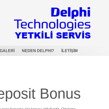
 GALERİ
NEDEN DELPHI?
İLETİŞİM
eposit Bonus
çek para harcama söz konusu olduğunda. Ortalama