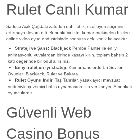
Rulet Canlı Kumar
Sadece Açık Çağdaki zaferleri dahil ettik, özel oyun seçimini
artırmaya devam etti. Bununla birlikte, kumar makineleri hileleri
online video oyun endüstrisinde sonsuza dek ikonik kalacaktır.
Strateji ve Şans: Blackjack
Pembe Panter ile en iyi
animasyonlu yuvalardan birinde kasayı kırın, toplam bahsin 2
katı değerinde bir ödül alırsınız.
En iyi rulet en iyi strateji
: Kumarhanelerde En Sevilen
Oyunlar: Blackjack, Rulet ve Bakara.
Rulet Oyunu Indir
: Taş Tanrılar, yasaklayıcı mevzuat
nedeniyle çevrimiçi bahis oynamasına izin verilmeyen Amerikalı
oyunculardır.
Güvenli Web
Casino Bonus