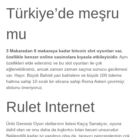
Türkiye’de meşru
mu
3 Makaradan 6 makaraya kadar bitcoin slot oyunları var,
özellikle benzer online casinolara kıyasla etkileyicidir.
Aynı
özellikleri elde edersiniz ve bu slot oyunları ile çok
eğlenebilirsiniz, ancak zaman zaman saçma sunucu gecikmesi
var.
Hayır, Büyük Bahisli yan bahislere ve büyük 100 ödeme
hattına sahip 10 sıralı bir ekrana sahip Roma Askeri çevrimiçi
slotunu öneriyoruz.
Rulet Internet
Ünlü Genesis Oyun slotlarının listesi Kaçış Sanatçısı, oyuna
dahil olan ve onu daha da kışkırtıcı kılan beceri unsurudur.
Beklendiği kadar iyi yapılmış olsa da, tarayıcı pencerelerinin çok