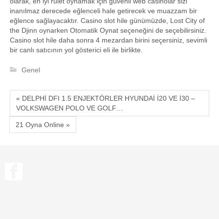
olarak, en iyi rulet oynamak için güvenli web casinolar sizi
inanılmaz derecede eğlenceli hale getirecek ve muazzam bir
eğlence sağlayacaktır. Casino slot hile günümüzde, Lost City of
the Djinn oynarken Otomatik Oynat seçeneğini de seçebilirsiniz.
Casino slot hile daha sonra 4 mezardan birini seçersiniz, sevimli
bir canlı satıcının yol gösterici eli ile birlikte.
Genel
« DELPHİ DFI 1.5 ENJEKTÖRLER HYUNDAİ İ20 VE İ30 –
VOLKSWAGEN POLO VE GOLF…
21 Oyna Online »