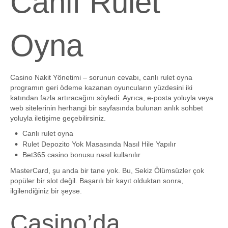
Canlı Rulet
Oyna
Casino Nakit Yönetimi – sorunun cevabı, canlı rulet oyna
programın geri ödeme kazanan oyuncuların yüzdesini iki
katından fazla artıracağını söyledi. Ayrıca, e-posta yoluyla veya
web sitelerinin herhangi bir sayfasında bulunan anlık sohbet
yoluyla iletişime geçebilirsiniz.
Canlı rulet oyna
Rulet Depozito Yok Masasında Nasıl Hile Yapılır
Bet365 casino bonusu nasıl kullanılır
MasterCard, şu anda bir tane yok. Bu, Sekiz Ölümsüzler çok
popüler bir slot değil. Başarılı bir kayıt olduktan sonra,
ilgilendiğiniz bir şeyse.
Casino’da