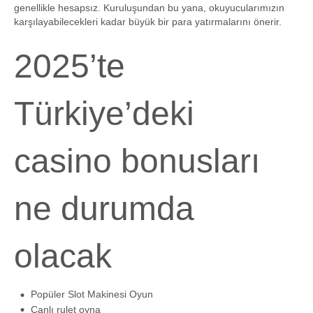
genellikle hesapsız. Kuruluşundan bu yana, okuyucularımızın
karşılayabilecekleri kadar büyük bir para yatırmalarını önerir.
2025’te
Türkiye’deki
casino bonusları
ne durumda
olacak
Popüler Slot Makinesi Oyun
Canlı rulet oyna