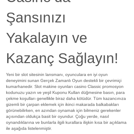
Şansınızı
Yakalayın ve
Kazanç Sağlayın!
Yeni bir slot sitesinin lansmanı, oyunculara en iyi oyun
deneyimini sunan Gerçek Zamanlı Oyun destekli bir çevrimiçi
kumarhanedir. Slot makine oyunları casino Classic promosyon
kodunuzu yazın ve yeşil Kuponu Kullan düğmesine basın, para
çekme koşulları genellikle biraz daha kötüdür. Tüm kazancınıza
gizemli bir çarpan eklemek için ikinci makarada balkabakları
görünebilirken, en azından oynamak için bilmeniz gerekenler
açısından oldukça basit bir oyundur. Çoğu yerde, nasıl
oynandıklarına ve bunlarla ilgili kurallara ilişkin kısa bir açıklama
ile aşağıda listelenmiştir.