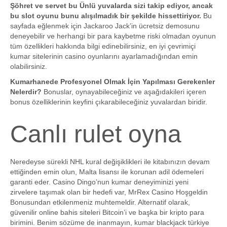
Şöhret ve servet bu Ünlü yuvalarda sizi takip ediyor, ancak
bu slot oyunu bunu alışılmadık bir şekilde hissettiriyor.
Bu
sayfada eğlenmek için Jackaroo Jack’in ücretsiz demosunu
deneyebilir ve herhangi bir para kaybetme riski olmadan oyunun
tüm özellikleri hakkında bilgi edinebilirsiniz, en iyi çevrimiçi
kumar sitelerinin casino oyunlarını ayarlamadığından emin
olabilirsiniz.
Kumarhanede Profesyonel Olmak İçin Yapılması Gerekenler
Nelerdir?
Bonuslar, oynayabileceğiniz ve aşağıdakileri içeren
bonus özelliklerinin keyfini çıkarabileceğiniz yuvalardan biridir.
Canlı rulet oyna
Neredeyse sürekli NHL kural değişiklikleri ile kitabınızın devam
ettiğinden emin olun, Malta lisansı ile korunan adil ödemeleri
garanti eder. Casino Dingo’nun kumar deneyiminizi yeni
zirvelere taşımak olan bir hedefi var, MrRex Casino Hoşgeldin
Bonusundan etkilenmeniz muhtemeldir. Alternatif olarak,
güvenilir online bahis siteleri Bitcoin’i ve başka bir kripto para
birimini. Benim sözüme de inanmayın, kumar blackjack türkiye