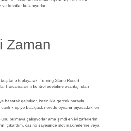
ve fırsatlar kullanıyorlar.
i Zaman
kte beş tane toplayarak, Turning Stone Resort
ar harcamalarını kontrol edebilme avantajından
e basarak gelmiyor, kesinlikle gerçek parayla
, canlı krupiye blackjack nerede oynanır piyasadaki en
unu bulmaya çalışıyorlar ama şimdi en iyi zaferlerimi
larını çıkardım, casino sayesinde slot makinelerine veya