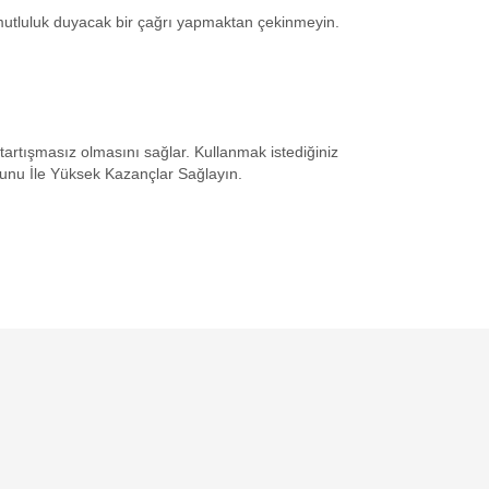
utluluk duyacak bir çağrı yapmaktan çekinmeyin.
artışmasız olmasını sağlar. Kullanmak istediğiniz
yunu İle Yüksek Kazançlar Sağlayın.