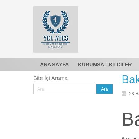
ANA SAYFA
KURUMSAL BİLGİLER
Bak
Site İçi Arama
26 H
Ba
Bu çevri