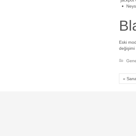
Neys
Bl
Eski mod
değişimi
Gene
« Sana