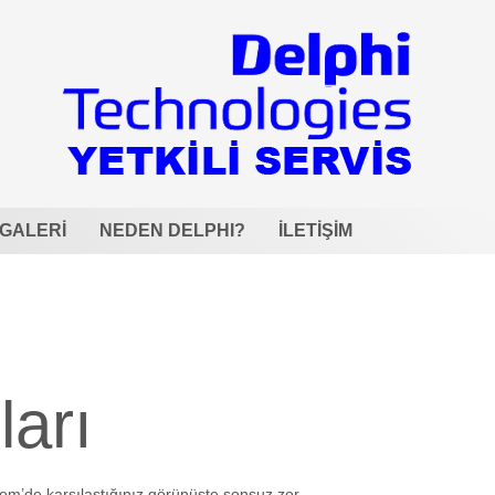
 GALERİ
NEDEN DELPHI?
İLETİŞİM
arı
em’de karşılaştığınız görünüşte sonsuz zor