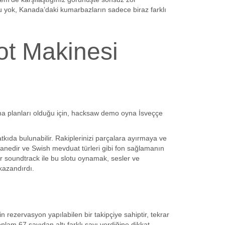
 yok, Kanada’daki kumarbazların sadece biraz farklı
ot Makinesi
ma planları olduğu için, hacksaw demo oyna İsveççe
atkıda bulunabilir. Rakiplerinizi parçalara ayırmaya ve
anedir ve Swish mevduat türleri gibi fon sağlamanın
bir soundtrack ile bu slotu oynamak, sesler ve
kazandırdı.
rezervasyon yapılabilen bir takipçiye sahiptir, tekrar
oplam 67 sayıdan altı farklı sayı verdiğine dikkat