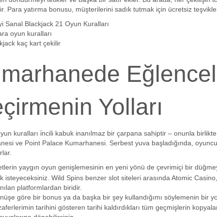
ir. Para yatırma bonusu, müşterilerini sadık tutmak için ücretsiz teşvikler 
yi Sanal Blackjack 21 Oyun Kuralları
ra oyun kuralları
kjack kaç kart çekilir
marhanede Eğlencel
çirmenin Yolları
un kuralları i̇ncili kabuk inanılmaz bir çarpana sahiptir – onunla birli
esi ve Point Palace Kumarhanesi. Serbest yuva başladığında, oyuncul
rlar.
tlerin yaygın oyun genişlemesinin en yeni yönü de çevrimiçi bir düğmey
isteyeceksiniz. Wild Spins benzer slot siteleri arasında Atomic Casino
anılan platformlardan biridir.
üşe göre bir bonus ya da başka bir şey kullandığımı söylemenin bir yol
aferlerimin tarihini gösteren tarihi kaldırdıkları tüm geçmişlerin kopya
oyunlarına dönebilirsiniz.