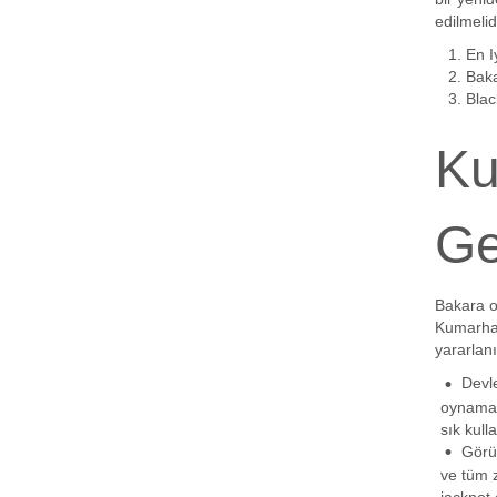
edilmelid
En I
Baka
Blac
Ku
Ge
Bakara oy
Kumarhan
yararlanı
Devle
oynamak 
sık kull
Görün
ve tüm z
jackpot 